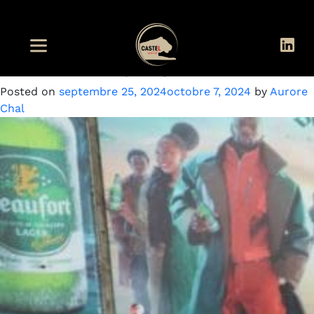
Mois :
septembre 2024
World Clean Up Day 2024
Posted on
septembre 25, 2024
octobre 7, 2024
by
Aurore
Chal