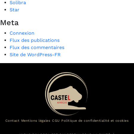
Solibra
Star
Meta
Connexion
Flux des publications
Flux des commentaires
Site de WordPress-FR
Contact
Mentions légales
CGU
Politique de confidentialité et cookies