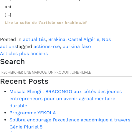
ont
[…]
Lire la suite de l’article sur brakina.bf
Posted in
actualités
,
Brakina
,
Castel Algérie
,
Nos
actions
Tagged
actions-rse
,
burkina faso
Navigation
Articles plus anciens
Search
des
articles
Recent Posts
Mosala Elengi : BRACONGO aux côtés des jeunes
entrepreneurs pour un avenir agroalimentaire
durable
Programme YEKOLA
Solibra encourage l’excellence académique à travers
Génie Pluriel 5