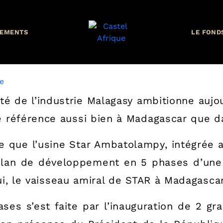
EMENTS
LE FOND
ements et anticipe la repris
é de l’industrie Malagasy ambitionne aujou
e référence aussi bien à Madagascar que da
e que l’usine Star Ambatolampy, intégrée a
n plan de développement en 5 phases d’une
hui, le vaisseau amiral de STAR à Madagascar
ses s’est faite par l’inauguration de 2 gr