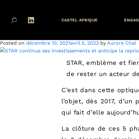
Catégorie :
Star
CASTEL AFRIQUE
ENGAG
STAR continue ses investiss
Posted on
décembre 10, 2021
avril 5, 2023
by
Aurore Chal
STAR, emblème et fiert
de rester un acteur d
C’est dans cette optiqu
l’objet, dès 2017, d’u
qui fait d’elle aujourd’
La clôture de ces 5 pha