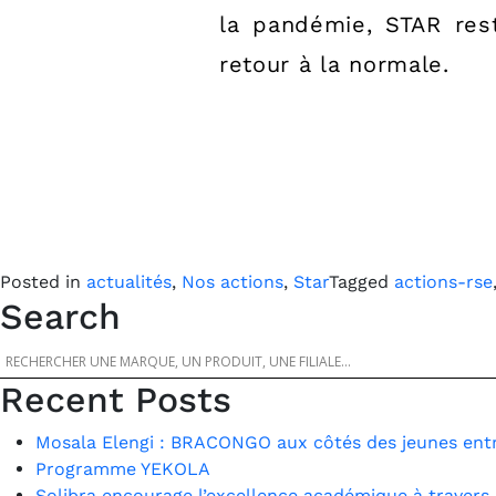
la pandémie, STAR rest
retour à la normale.
Posted in
actualités
,
Nos actions
,
Star
Tagged
actions-rse
Search
Recent Posts
Mosala Elengi : BRACONGO aux côtés des jeunes entr
Programme YEKOLA
Solibra encourage l’excellence académique à travers 