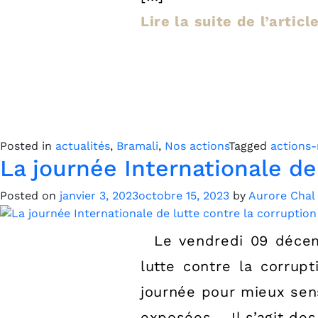
Lire la suite de l’artic
Posted in
actualités
,
Bramali
,
Nos actions
Tagged
actions-
La journée Internationale de
Posted on
janvier 3, 2023
octobre 15, 2023
by
Aurore Chal
Le vendredi 09 décemb
lutte contre la corru
journée pour mieux sens
exposées. Il s’agit des