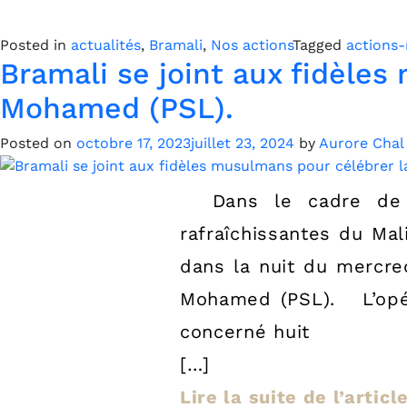
Posted in
actualités
,
Bramali
,
Nos actions
Tagged
actions-
Bramali se joint aux fidèle
Mohamed (PSL).
Posted on
octobre 17, 2023
juillet 23, 2024
by
Aurore Chal
Dans le cadre de la
rafraîchissantes du Ma
dans la nuit du mercre
Mohamed (PSL). L’opér
concerné huit
[…]
Lire la suite de l’artic