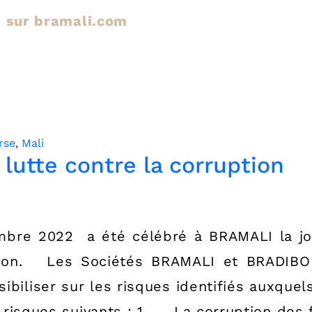
le sur bramali.com
rse
,
Mali
 lutte contre la corruption
re 2022 a été célébré à BRAMALI la jou
ption. Les Sociétés BRAMALI et BRADIBO 
ibiliser sur les risques identifiés auxquel
 risques suivants : 1. La corruption des 