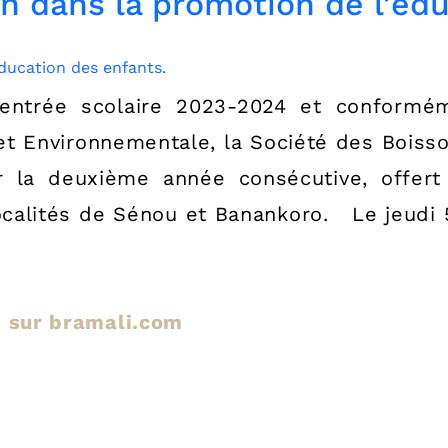
 dans la promotion de l’édu
entrée scolaire 2023-2024 et conformém
et Environnementale, la Société des Boiss
r la deuxième année consécutive, offert 
ocalités de Sénou et Banankoro. Le jeudi 5
le sur bramali.com