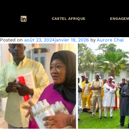
Catégorie :
Bramali
CASTEL AFRIQUE
ENGAGE
Prévention Paludisme
Posted on
août 23, 2024
janvier 19, 2026
by
Aurore Chal