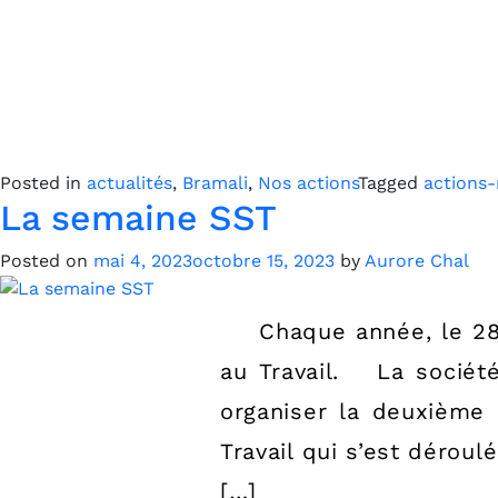
Posted in
actualités
,
Bramali
,
Nos actions
Tagged
actions-
La semaine SST
Posted on
mai 4, 2023
octobre 15, 2023
by
Aurore Chal
Chaque année, le 28 Av
au Travail. La sociét
organiser la deuxième 
Travail qui s’est dérou
[…]