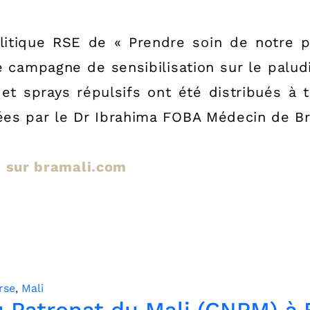
tique RSE de « Prendre soin de notre pe
 campagne de sensibilisation sur le paludi
 sprays répulsifs ont été distribués à 
llées par le Dr Ibrahima FOBA Médecin de 
le sur bramali.com
rse
,
Mali
du Patronat du Mali (CNPM) 