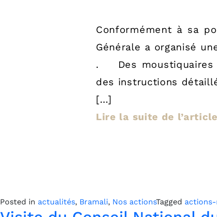
Conformément à sa poli
Générale a organisé une
. Des moustiquaires et
des instructions détai
[…]
Lire la suite de l’artic
Posted in
actualités
,
Bramali
,
Nos actions
Tagged
actions-
Visite du Conseil National 