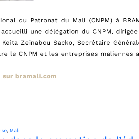
tional du Patronat du Mali (CNPM) à B
 accueilli une délégation du CNPM, dirigée
Keita Zeinabou Sacko, Secrétaire Générale.
ntre le CNPM et les entreprises maliennes 
le sur bramali.com
rse
,
Mali