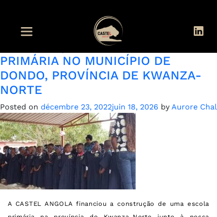
Catégorie :
Castel Angola
CONSTRUÇÃO DE ESCOLA
PRIMÁRIA NO MUNICÍPIO DE
DONDO, PROVÍNCIA DE KWANZA-
NORTE
Posted on
décembre 23, 2022
juin 18, 2026
by
Aurore Chal
A CASTEL ANGOLA financiou a construção de uma escola
primária na província do Kwanza-Norte junto à nossa