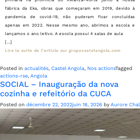
fábrica da Eka, obras que começaram em 2019, devido à
pandemia de covid-19, não puderam ficar concluídas
apenas em 2022. Nesse mesmo ano, abrimos a escola e
lançamos o ano letivo. A escola possui 4 salas de aula
[…]
Lire la suite de l’article sur grupocastelangola.com
Posted in
actualités
,
Castel Angola
,
Nos actions
Tagged
actions-rse
,
Angola
SOCIAL – Inauguração da nova
cozinha e refeitório da CUCA
Posted on
décembre 22, 2022
juin 18, 2026
by
Aurore Chal