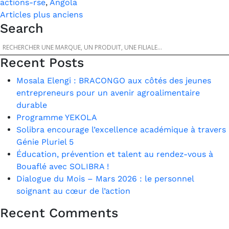
actions-rse
,
Angola
Navigation
Articles plus anciens
Search
des
articles
Recent Posts
Mosala Elengi : BRACONGO aux côtés des jeunes
entrepreneurs pour un avenir agroalimentaire
durable
Programme YEKOLA
Solibra encourage l’excellence académique à travers
Génie Pluriel 5
Éducation, prévention et talent au rendez-vous à
Bouaflé avec SOLIBRA !
Dialogue du Mois – Mars 2026 : le personnel
soignant au cœur de l’action
Recent Comments