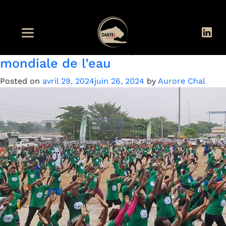
Mois :
avril 2024
Eau vitale célèbre la journée
mondiale de l’eau
Posted on
avril 29, 2024
juin 26, 2024
by
Aurore Chal