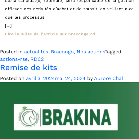
Le/la candidat(e) retenu(e) sera responsable de la gestion
efficace des activités d’achat et de transit, en veillant à ce
que les processus
[…]
Lire la suite de l’article sur bracongo.cd
Posted in
actualités
,
Bracongo
,
Nos actions
Tagged
actions-rse
,
RDC2
Remise de kits
Posted on
avril 3, 2024
mai 24, 2024
by
Aurore Chal