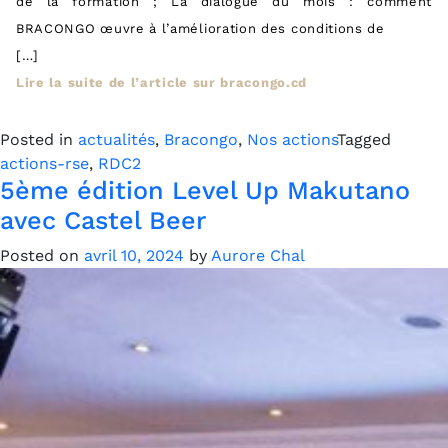
de la formation ; La dialogue du mois : comment
BRACONGO œuvre à l’amélioration des conditions de
[…]
Lire la suite de l’article sur bracongo.cd
Posted in
actualités
,
Bracongo
,
Nos actions
Tagged
actions-rse
,
RDC2
5ème édition Level Up Makutano
avec Castel Beer
Posted on
avril 10, 2024
by
Aurore Chal