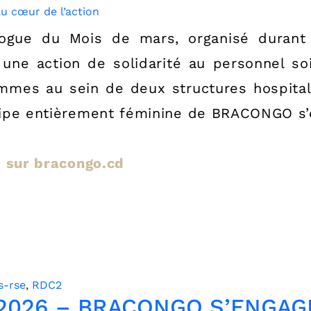
logue du Mois de mars, organisé durant
ne action de solidarité au personnel soi
mmes au sein de deux structures hospital
quipe entièrement féminine de BRACONGO s’
le sur bracongo.cd
s-rse
,
RDC2
er 2026 – BRACONGO S’ENGA