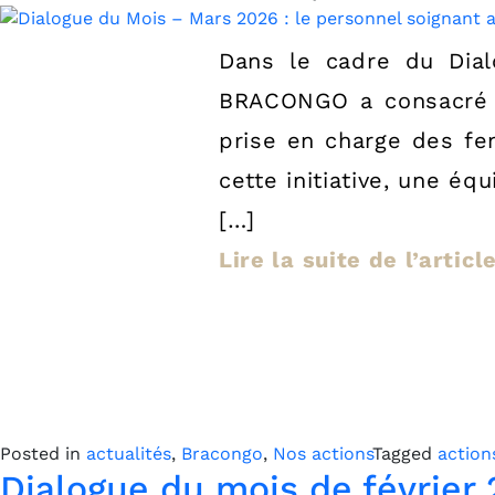
Dans le cadre du Dia
BRACONGO a consacré u
prise en charge des fe
cette initiative, une é
[…]
Lire la suite de l’artic
Posted in
actualités
,
Bracongo
,
Nos actions
Tagged
action
Dialogue du mois de févri