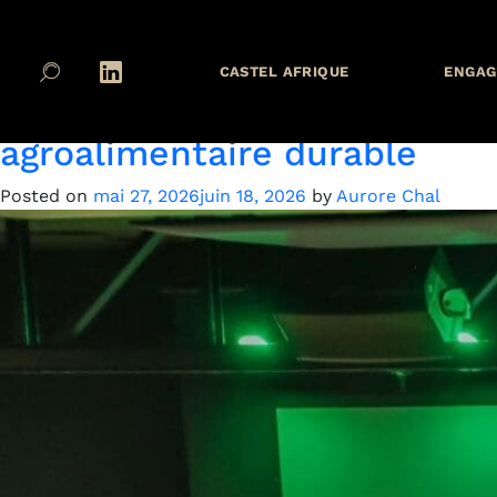
Étiquette :
RDC2
CASTEL AFRIQUE
ENGAG
Mosala Elengi : BRACONGO a
agroalimentaire durable
Posted on
mai 27, 2026
juin 18, 2026
by
Aurore Chal