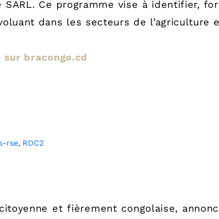
te SARL. Ce programme vise à identifier, 
oluant dans les secteurs de l’agriculture 
le sur bracongo.cd
s-rse
,
RDC2
itoyenne et fièrement congolaise, annon