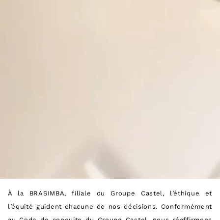
À la BRASIMBA, filiale du Groupe Castel, l’éthique et
l’équité guident chacune de nos décisions. Conformément
au Code de conduite du Groupe Castel, nous réaffirmons