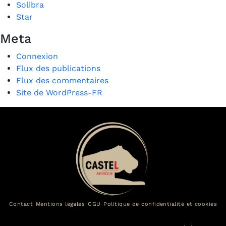
Solibra
Star
Meta
Connexion
Flux des publications
Flux des commentaires
Site de WordPress-FR
Contact
Mentions légales
CGU
Politique de confidentialité et cookies