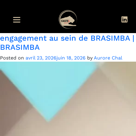
Étiquette :
RDC
Dire NON au favoritisme : un
engagement au sein de BRASIMBA |
BRASIMBA
Posted on
avril 23, 2026
juin 18, 2026
by
Aurore Chal