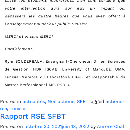
laissé les étudiants indifférents. J’en suis certaine que
votre intervention aura sur eux un impact qui
dépassera les quatre heures que vous avez offert à
l’enseignement supérieur public Tunisien.
MERCI et encore MERCI
Cordialement,
Rym BOUDERBALA, Enseignant-Chercheur, Dr. en Sciences
de Gestion, HDR ISCAE, University of Manouba, UMA,
Tunisia. Membre du Laboratoire LIGUE et Responsable du
Master Professionnel MP-RSO. »
Posted in
actualités
,
Nos actions
,
SFBT
Tagged
actions-
rse
,
Tunisie
Rapport RSE SFBT
Posted on
octobre 30, 2021
juin 13, 2022
by
Aurore Chal