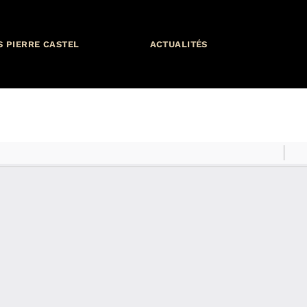
S PIERRE CASTEL
ACTUALITÉS