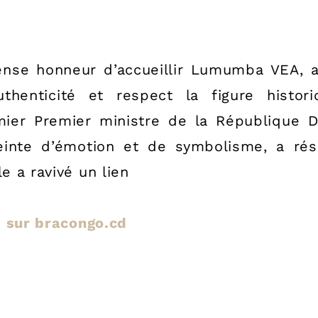
se honneur d’accueillir Lumumba VEA, ar
thenticité et respect la figure histo
ier Premier ministre de la République 
einte d’émotion et de symbolisme, a ré
le a ravivé un lien
le sur bracongo.cd