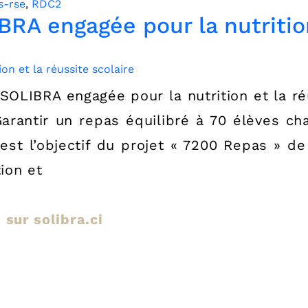
s-rse
,
RDC2
BRA engagée pour la nutrition
 SOLIBRA engagée pour la nutrition et la réu
rantir un repas équilibré à 70 élèves ch
l est l’objectif du projet « 7200 Repas » de
tion et
e sur solibra.ci