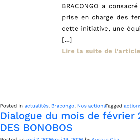
BRACONGO a consacré u
prise en charge des fe
cette initiative, une é
[…]
Lire la suite de l’artic
Posted in
actualités
,
Bracongo
,
Nos actions
Tagged
action
Dialogue du mois de févri
DES BONOBOS
Posted on
mai 7, 2026
mai 19, 2026
by
Aurore Chal