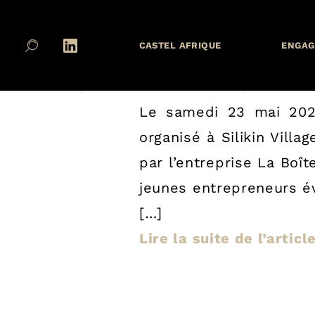
articles
Mosala Elengi : BRACONGO a
agroalimentaire durable
CASTEL AFRIQUE
ENGAG
Posted on
mai 27, 2026
juin 18, 2026
by
Aurore Chal
Le samedi 23 mai 2026
organisé à Silikin Vil
par l’entreprise La Boî
jeunes entrepreneurs év
[…]
Lire la suite de l’artic