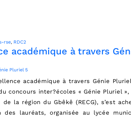
s-rse
,
RDC2
ce académique à travers Géni
ellence académique à travers Génie Plurie
du concours inter?écoles « Génie Pluriel », 
 de la région du Gbêkê (RECG), s’est ac
ion des lauréats, organisée au lycée muni