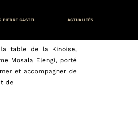
eneurs pour un avenir
S PIERRE CASTEL
ACTUALITÉS
a table de la Kinoise,
me Mosala Elengi, porté
former et accompagner de
et de