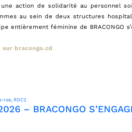
ne action de solidarité au personnel soi
mmes au sein de deux structures hospital
quipe entièrement féminine de BRACONGO s’
le sur bracongo.cd
s-rse
,
RDC2
er 2026 – BRACONGO S’ENGA