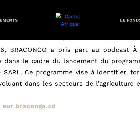
ux côtés des jeunes entrepr
EMENTS
LE FOND
, BRACONGO a pris part au podcast À l
lage dans le cadre du lancement du program
te SARL. Ce programme vise à identifier, 
oluant dans les secteurs de l’agriculture 
le sur bracongo.cd